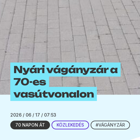
Nyári vágányzár a
70-es
vasútvonalon
2026 / 06 / 17 / 07:53
70 NAPON ÁT
KÖZLEKEDÉS
#VÁGÁNYZÁR