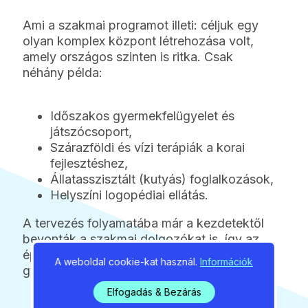
Ami a szakmai programot illeti: céljuk egy
olyan komplex központ létrehozása volt,
amely országos szinten is ritka. Csak
néhány példa:
Időszakos gyermekfelügyelet és
játszócsoport,
Szárazföldi és vízi terápiák a korai
fejlesztéshez,
Állatasszisztált (kutyás) foglalkozások,
Helyszíni logopédiai ellátás.
A tervezés folyamatába már a kezdetektől
bevonták a szakmai dolgozókat is, így az
épület minden négyzetcentimétere a
A weboldal cookie-kat használ.
Információk
gyakorlati tapasztalatok alapján készült el.
Elfogadás & Bezárás