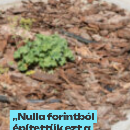
„Nulla forintból
építettük ezt a