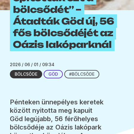
bölcsődét” –
Átadták Göd új, 56
fős bölcsődéjét az
Oázis lakóparknál
2026 / 06 / 01 / 09:34
BÖLCSŐDE
GÖD
#BÖLCSŐDE
Pénteken ünnepélyes keretek
között nyitotta meg kapuit
Göd legújabb, 56 férőhelyes
bölcsődéje az Oázis lakópark