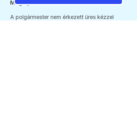
Meglepetés
A polgármester nem érkezett üres kézzel
az átadóra: 112 darab, a babacsomagokból
már jól ismert népszerű takarót hozott
ajándékba, így minden gyermeknek két
darab jut az intézményben.
Az új tagbölcsőde vezetésével Bálint
Andrásnét bízták meg, akit a városvezetés
és a szakmai stáb is a teljes támogatásáról
biztosította.