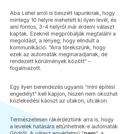
Aba Lehel arról is beszélt lapunknak, hogy
mintegy 10 helyre mehetett ki ilyen levél, és
ami fontos, 3-4 helyről már érdemi választ
kaptak. Ezeknél megpróbálják megtalálni a
megoldást, a lényeg, hogy elindult a
kommunikáció. “Arra törekszünk, hogy
ezek az automaták megmaradjanak, de
rendezett körülmények között” –
fogalmazott.
Egy ilyen berendezés ugyanis “mini építési
engedélyt” kell kapjon, hiszen nem okozhat
közlekedési káoszt az utakon, utcákon.
Természetesen rákérdeztünk arra is, hogy
a levelek hatására eltűnhetnek-e automaták
Gödről. A válasz egyértelmű “
nem
“, a