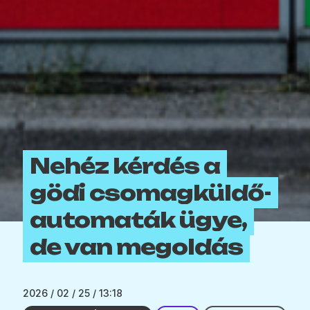
Nehéz kérdés a
gödi csomagküldő-
automaták ügye,
de van megoldás
2026 / 02 / 25 / 13:18