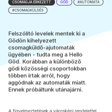
CSOMAGJA ÉRKEZETT
GÖD
#AUTOMATA
#CSOMAGKÜLDÉS
Felszólító levelek mentek ki a
Gödön kihelyezett
csomagküldő-ajutomaták
ügyében - tudta meg a Hello
Göd. Korábban a különböző
gödi közösségi csoportokban
többen írtak arról, hogy
aggódnak az automaták miatt.
Ennek próbáltunk utánajárni.
A figyelmeztetések a városképi rendelettel