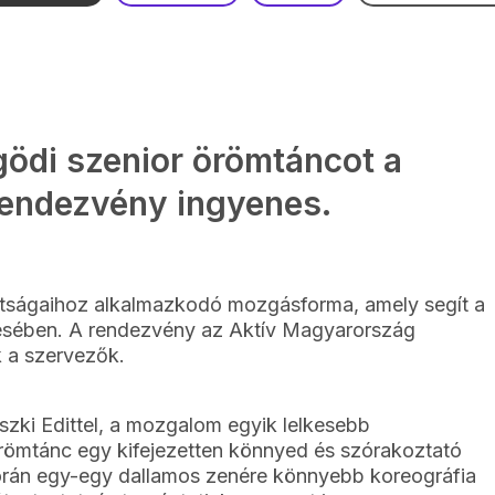
gödi szenior örömtáncot a
rendezvény ingyenes.
ttságaihoz alkalmazkodó mozgásforma, amely segít a
zésében. A rendezvény az Aktív Magyarország
k a szervezők.
zki Edittel, a mozgalom egyik lelkesebb
 örömtánc egy kifejezetten könnyed és szórakoztató
rán egy-egy dallamos zenére könnyebb koreográfia