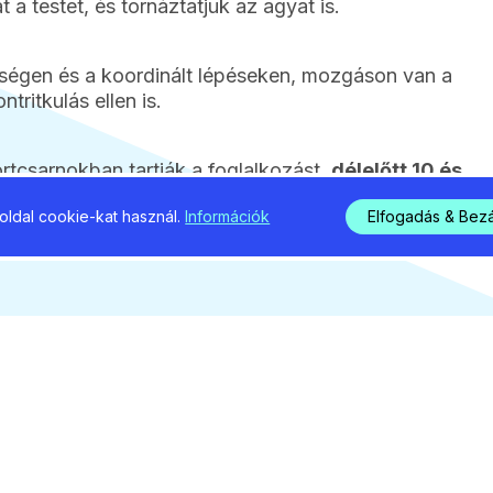
 a testet, és tornáztatjuk az agyat is.
ségen és a koordinált lépéseken, mozgáson van a
tritkulás ellen is.
tcsarnokban tartják a foglalkozást,
délelőtt 10 és
ldal cookie-kat használ.
Információk
Elfogadás & Bez
39
2026 / 08 
ig nem
Potyó
dni a
segít