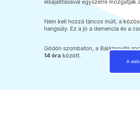
elsajátításával egyszerre mozgatják át
Nem kell hozzá táncos múlt, a közös
hangsúly. Ez a jó a demencia és a cson
Gödön szombaton, a Balázsovits spor
14 óra
között.
A webo
2026 / 08 / 06 / 06:
Még két het
tud közleke