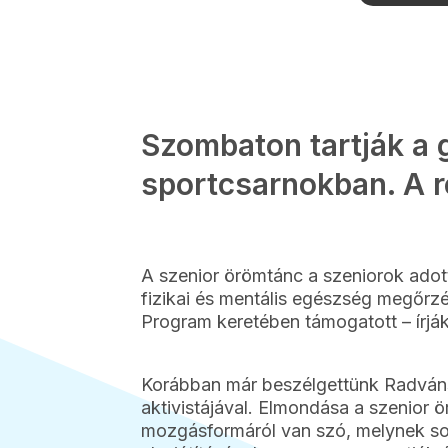
Szombaton tartják a 
sportcsarnokban. A 
A szenior örömtánc a szeniorok ado
fizikai és mentális egészség megőr
Program keretében támogatott – írjá
Korábban már beszélgettünk Radváns
aktivistájával. Elmondása a szenior
mozgásformáról van szó, melynek so