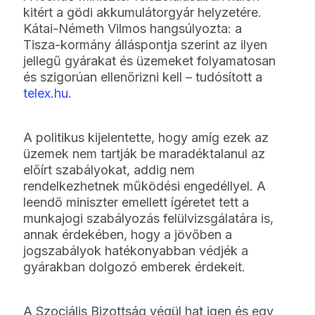
kitért a gödi akkumulátorgyár helyzetére.
Kátai-Németh Vilmos hangsúlyozta: a
Tisza-kormány álláspontja szerint az ilyen
jellegű gyárakat és üzemeket folyamatosan
és szigorúan ellenőrizni kell – tudósított a
telex.hu.
A politikus kijelentette, hogy amíg ezek az
üzemek nem tartják be maradéktalanul az
előírt szabályokat, addig nem
rendelkezhetnek működési engedéllyel. A
leendő miniszter emellett ígéretet tett a
munkajogi szabályozás felülvizsgálatára is,
annak érdekében, hogy a jövőben a
jogszabályok hatékonyabban védjék a
gyárakban dolgozó emberek érdekeit.
A Szociális Bizottság végül hat igen és egy