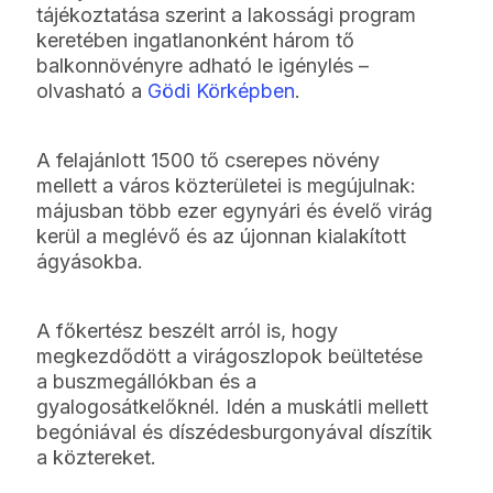
tájékoztatása szerint a lakossági program
keretében ingatlanonként három tő
balkonnövényre adható le igénylés –
olvasható a
Gödi Körképben
.
A felajánlott 1500 tő cserepes növény
mellett a város közterületei is megújulnak:
májusban több ezer egynyári és évelő virág
kerül a meglévő és az újonnan kialakított
ágyásokba.
A főkertész beszélt arról is, hogy
megkezdődött a virágoszlopok beültetése
a buszmegállókban és a
gyalogosátkelőknél. Idén a muskátli mellett
begóniával és díszédesburgonyával díszítik
a köztereket.