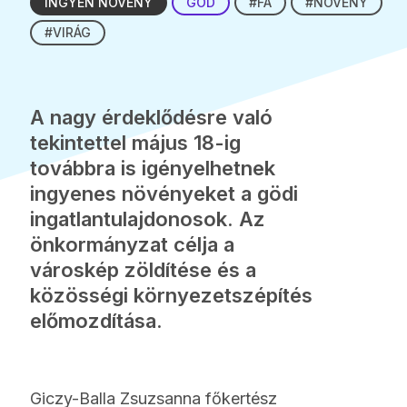
INGYEN NÖVÉNY
GÖD
#FA
#NÖVÉNY
#VIRÁG
A nagy érdeklődésre való
tekintettel május 18-ig
továbbra is igényelhetnek
ingyenes növényeket a gödi
ingatlantulajdonosok. Az
önkormányzat célja a
városkép zöldítése és a
közösségi környezetszépítés
előmozdítása.
Giczy-Balla Zsuzsanna főkertész