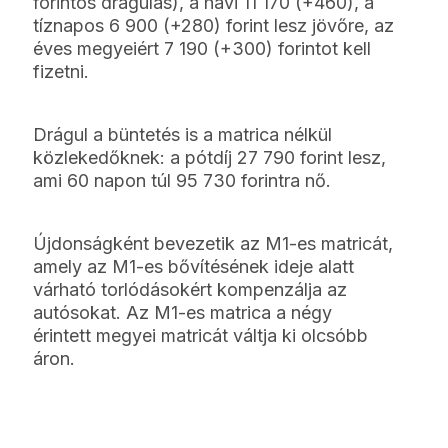
forintos drágulás), a havi 11 170 (+460), a
tíznapos 6 900 (+280) forint lesz jövőre, az
éves megyeiért 7 190 (+300) forintot kell
fizetni.
Drágul a büntetés is a matrica nélkül
közlekedőknek: a pótdíj 27 790 forint lesz,
ami 60 napon túl 95 730 forintra nő.
Újdonságként bevezetik az M1-es matricát,
amely az M1-es bővítésének ideje alatt
várható torlódásokért kompenzálja az
autósokat. Az M1-es matrica a négy
érintett megyei matricát váltja ki olcsóbb
áron.