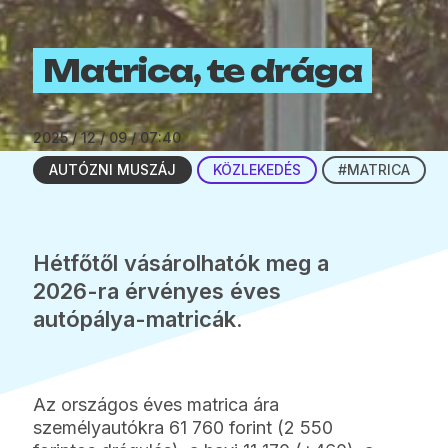
Matrica, te drága
2025 / 12 / 09 / 07:40
AUTÓZNI MUSZÁJ
KÖZLEKEDÉS
#MATRICA
Hétfőtől vásárolhatók meg a
2026-ra érvényes éves
autópálya-matricák.
Az országos éves matrica ára
személyautókra 61 760 forint (2 550