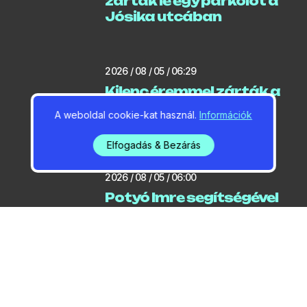
zártak le egy parkolót a
Jósika utcában
2026 / 08 / 05 / 06:29
Kilenc éremmel zárták a
gödi kajakozók az
A weboldal cookie-kat használ.
Információk
országos bajnokságot
Elfogadás & Bezárás
2026 / 08 / 05 / 06:00
Potyó Imre segítségével
készült a Turista
Magazin cikke a
dunavirágzásról
2026 / 08 / 05 / 05:09