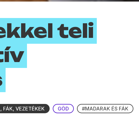
kkel teli
tív
s
 FÁK, VEZETÉKEK
GÖD
#MADARAK ÉS FÁK