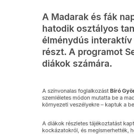
A Madarak és fák nap
hatodik osztályos tan
élménydús interaktív
részt. A programot S
diákok számára.
A színvonalas foglalkozást
Bíró Gy
szemléletes módon mutatta be a madar
környezeti veszélyekre – kaptuk a be
A diákok részletes tájékoztatást kap
kockázatokról, és megismerhették, ho