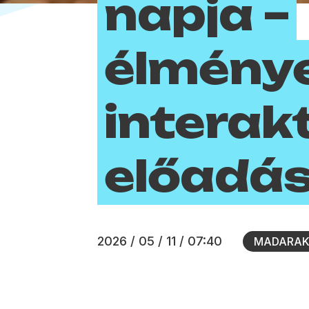
napja –
élménye
interak
előadá
2026 / 05 / 11 / 07:40
MADARAK,