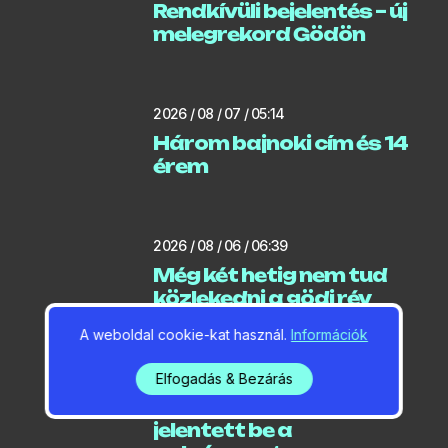
Rendkívüli bejelentés – új
melegrekord Gödön
2026 / 08 / 07 / 05:14
Három bajnoki cím és 14
érem
2026 / 08 / 06 / 06:39
Még két hetig nem tud
közlekedni a gödi rév
A weboldal cookie-kat használ.
Információk
2026 / 08 / 06 / 06:18
Elfogadás & Bezárás
Locsolási korlátozást
jelentett be a