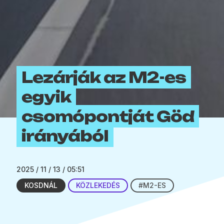
Lezárják az M2-es
egyik
csomópontját Göd
irányából
2025 / 11 / 13 / 05:51
KOSDNÁL
KÖZLEKEDÉS
#M2-ES