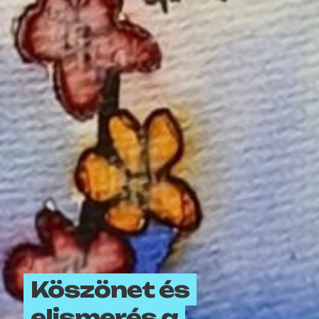
Köszönet és
elismerés a