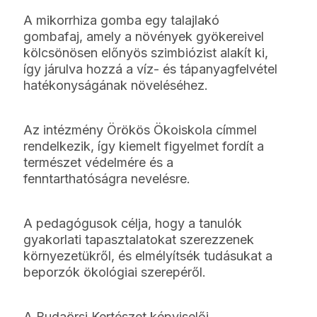
A mikorrhiza gomba egy talajlakó
gombafaj, amely a növények gyökereivel
kölcsönösen előnyös szimbiózist alakít ki,
így járulva hozzá a víz- és tápanyagfelvétel
hatékonyságának növeléséhez.
Az intézmény Örökös Ökoiskola címmel
rendelkezik, így kiemelt figyelmet fordít a
természet védelmére és a
fenntarthatóságra nevelésre.
A pedagógusok célja, hogy a tanulók
gyakorlati tapasztalatokat szerezzenek
környezetükről, és elmélyítsék tudásukat a
beporzók ökológiai szerepéről.
A Budaörsi Kertészet képviselői