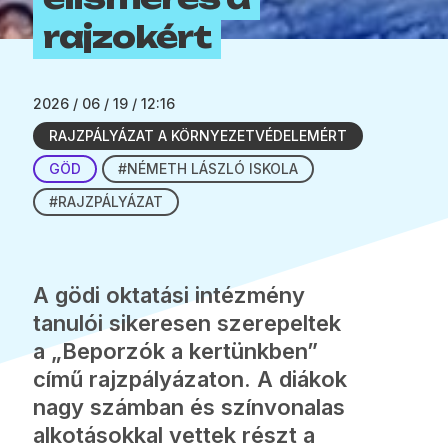
rajzokért
2026 / 06 / 19 / 12:16
RAJZPÁLYÁZAT A KÖRNYEZETVÉDELEMÉRT
GÖD
#NÉMETH LÁSZLÓ ISKOLA
#RAJZPÁLYÁZAT
A gödi oktatási intézmény
tanulói sikeresen szerepeltek
a „Beporzók a kertünkben”
című rajzpályázaton. A diákok
nagy számban és színvonalas
alkotásokkal vettek részt a