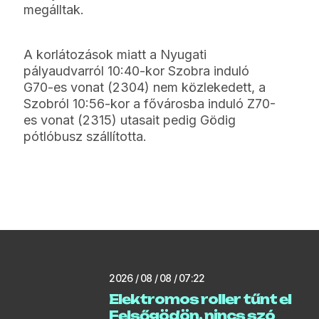
megálltak.
A korlátozások miatt a Nyugati
pályaudvarról 10:40-kor Szobra induló
G70-es vonat (2304) nem közlekedett, a
Szobról 10:56-kor a fővárosba induló Z70-
es vonat (2315) utasait pedig Gödig
pótlóbusz szállította.
2026 / 08 / 08 / 07:22
Elektromos roller tűnt el
Felsőgödön, nincs szó