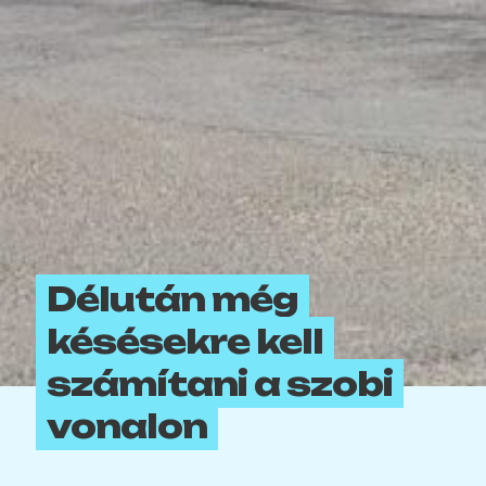
Délután még
késésekre kell
számítani a szobi
vonalon