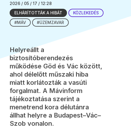
2026 / 05 / 17 / 12:28
ELHÁRÍTOTTÁK A HIBÁT
KÖZLEKEDÉS
#MÁV
#ÜZEMZAVAR
Helyreállt a
biztosítóberendezés
működése Göd és Vác között,
ahol délelőtt műszaki hiba
miatt korlátozták a vasúti
forgalmat. A Mávinform
tájékoztatása szerint a
menetrend kora délutánra
állhat helyre a Budapest–Vác–
Szob vonalon.