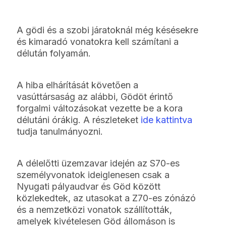
A gödi és a szobi járatoknál még késésekre
és kimaradó vonatokra kell számítani a
délután folyamán.
A hiba elhárítását követően a
vasúttársaság az alábbi, Gödöt érintő
forgalmi változásokat vezette be a kora
délutáni órákig. A részleteket
ide kattintva
tudja tanulmányozni.
A délelőtti üzemzavar idején az S70-es
személyvonatok ideiglenesen csak a
Nyugati pályaudvar és Göd között
közlekedtek, az utasokat a Z70-es zónázó
és a nemzetközi vonatok szállították,
amelyek kivételesen Göd állomáson is