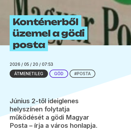
Konténerből
üzemel a gödi
posta
2026 / 05 / 20 / 07:53
ÁTMENETILEG
GÖD
#POSTA
Június 2-től ideiglenes
helyszínen folytatja
működését a gödi Magyar
Posta – írja a város honlapja.