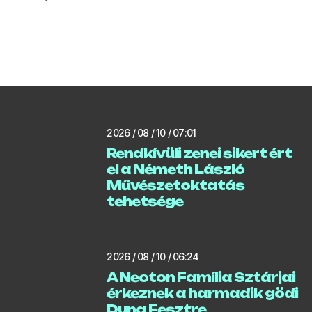
2026 / 08 / 10 / 07:01
Rendkívüli zenei sikert ért
el a Németh László
Művészetoktatás
tehetsége
2026 / 08 / 10 / 06:24
A Neoton Família Sztárjai
érkeznek a harmadik gödi
Duna Fesztre