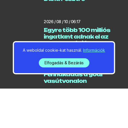
2026 / 08 / 10 / 06:17
Egyre több 100 milliós
ingatlant adnak el az
agglomerációban
A weboldal cookie-kat használ.
Információk
Elfogadás & Bezárás
2026 / 08 / 09 / 12:28
Fennakadás a gödi
vasútvonalon
2026 / 08 / 09 / 04:02
Idén is megrendezik a
Duna Fesztet Gödön