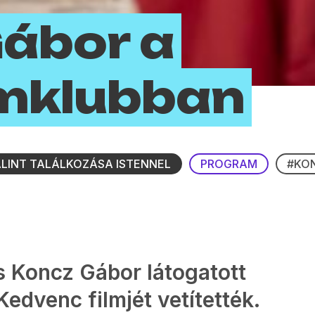
ábor a
lmklubban
ÁLINT TALÁLKOZÁSA ISTENNEL
PROGRAM
#KO
s Koncz Gábor látogatott
Kedvenc filmjét vetítették.