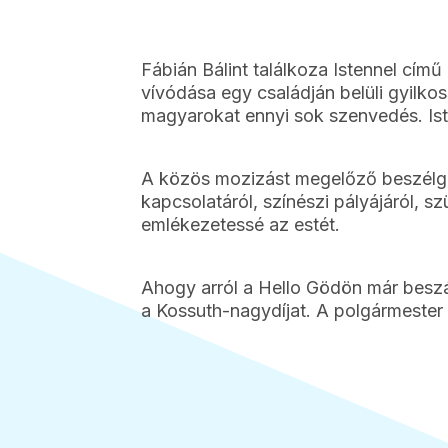
Fábián Bálint találkoza Istennel cím
vívódása egy családján belüli gyilkos
magyarokat ennyi sok szenvedés. Iste
A közös mozizást megelőző beszélg
kapcsolatáról, színészi pályájáról, s
emlékezetessé az estét.
Ahogy arról a Hello Gödön már bes
a Kossuth-nagydíjat. A polgármester a