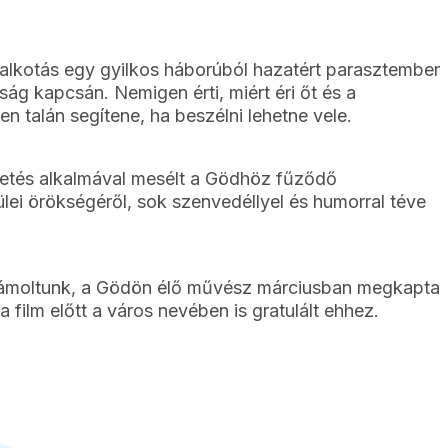
ű alkotás egy gyilkos háborúból hazatért parasztember
ság kapcsán. Nemigen érti, miért éri őt és a
n talán segítene, ha beszélni lehetne vele.
etés alkalmával mesélt a Gödhöz fűződő
zülei örökségéről, sok szenvedéllyel és humorral téve
zámoltunk, a Gödön élő művész márciusban megkapta
 film előtt a város nevében is gratulált ehhez.