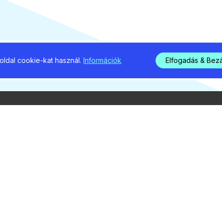
ldal cookie-kat használ.
Információk
Elfogadás & Bez
39
2026 / 08 
ig nem
Potyó
dni a
segít
a Tur
cikke
duna
8