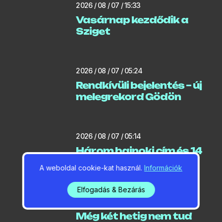
2026 / 08 / 07 / 15:33
Vasárnap kezdődik a
Sziget
2026 / 08 / 07 / 05:24
Rendkívüli bejelentés – új
melegrekord Gödön
2026 / 08 / 07 / 05:14
Három bajnoki cím és 14
érem
A weboldal cookie-kat használ.
Információk
Elfogadás & Bezárás
2026 / 08 / 06 / 06:39
Még két hetig nem tud