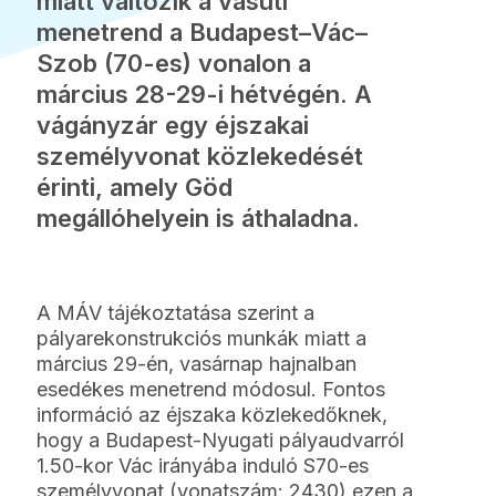
miatt változik a vasúti
menetrend a Budapest–Vác–
Szob (70-es) vonalon a
március 28-29-i hétvégén. A
vágányzár egy éjszakai
személyvonat közlekedését
érinti, amely Göd
megállóhelyein is áthaladna.
A MÁV tájékoztatása szerint a
pályarekonstrukciós munkák miatt a
március 29-én, vasárnap hajnalban
esedékes menetrend módosul. Fontos
információ az éjszaka közlekedőknek,
hogy a Budapest-Nyugati pályaudvarról
1.50-kor Vác irányába induló S70-es
személyvonat (vonatszám: 2430) ezen a