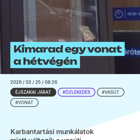
Kimarad egy vonat
a hétvégén
2026 / 03 / 25 / 08:26
ÉJSZAKAI JÁRAT
KÖZLEKEDÉS
#VASÚT
#VONAT
Karbantartási munkálatok