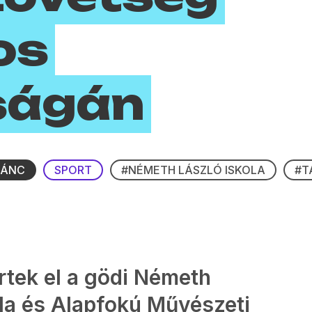
os
ságán
TÁNC
SPORT
#NÉMETH LÁSZLÓ ISKOLA
#T
rtek el a gödi Németh
ola és Alapfokú Művészeti