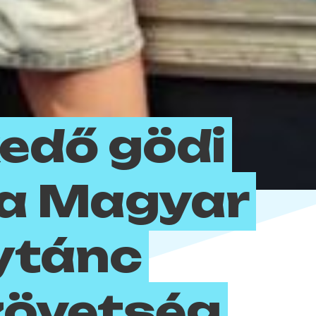
edő gödi
 a Magyar
ytánc
zövetség