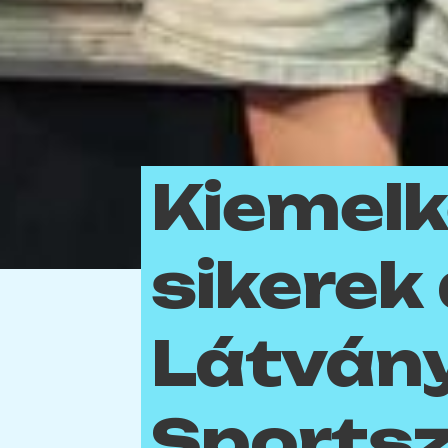
Kiemelk
sikerek
Látván
Sports