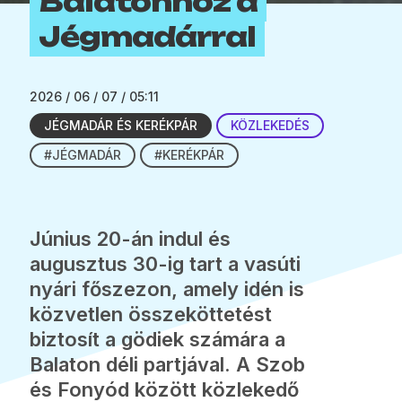
Balatonhoz a
Jégmadárral
2026 / 06 / 07 / 05:11
JÉGMADÁR ÉS KERÉKPÁR
KÖZLEKEDÉS
#JÉGMADÁR
#KERÉKPÁR
Június 20-án indul és
augusztus 30-ig tart a vasúti
nyári főszezon, amely idén is
közvetlen összeköttetést
biztosít a gödiek számára a
Balaton déli partjával. A Szob
és Fonyód között közlekedő