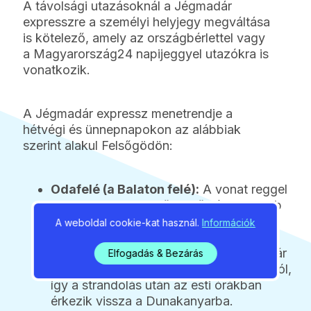
A távolsági utazásoknál a Jégmadár
expresszre a személyi helyjegy megváltása
is kötelező, amely az országbérlettel vagy
a Magyarország24 napijeggyel utazókra is
vonatkozik.
A Jégmadár expressz menetrendje a
hétvégi és ünnepnapokon az alábbiak
szerint alakul Felsőgödön:
Odafelé (a Balaton felé):
A vonat reggel
8:08-kor
indul Felsőgödről, és alig több
mint három óra alatt, 11:23-ra ér le
A weboldal cookie-kat használ.
Információk
Fonyódra.
Visszafelé (Felsőgöd felé):
A Jégmadár
Elfogadás & Bezárás
délután
16:36-kor
indul vissza Fonyódról,
így a strandolás után az esti órákban
érkezik vissza a Dunakanyarba.