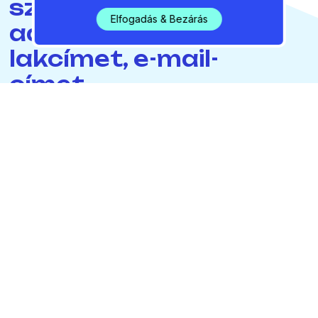
szükséges
Elfogadás & Bezárás
adatokat: a
lakcímet, e-mail-
címet,
telefonszámot.
Az adatkezelés jogalapja ebben az esetben
az érintett hozzájárulása. A személyi
azonosító felvétele a szimpatizánsi
adatbázis építését szolgáló
aláírásgyűjtésnél azonban nem jogszerű.