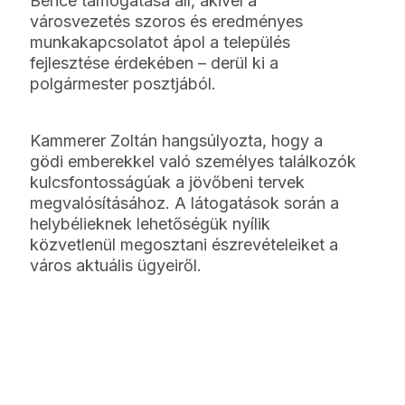
Bence támogatása áll, akivel a
városvezetés szoros és eredményes
munkakapcsolatot ápol a település
fejlesztése érdekében – derül ki a
polgármester posztjából.
Kammerer Zoltán hangsúlyozta, hogy a
gödi emberekkel való személyes találkozók
kulcsfontosságúak a jövőbeni tervek
megvalósításához. A látogatások során a
helybélieknek lehetőségük nyílik
közvetlenül megosztani észrevételeiket a
város aktuális ügyeiről.