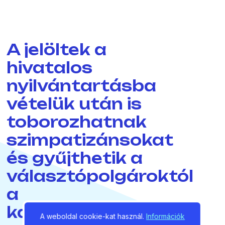
A jelöltek a
hivatalos
nyilvántartásba
vételük után is
toborozhatnak
szimpatizánsokat
és gyűjthetik a
választópolgároktól
a
kapcsolattartáshoz
A weboldal cookie-kat használ.
Információk