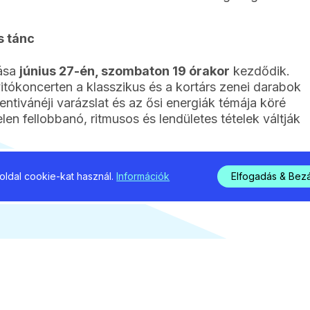
s tánc
nása
június 27-én, szombaton 19 órakor
kezdődik.
tókoncerten a klasszikus és a kortárs zenei darabok
ntivánéji varázslat és az ősi energiák témája köré
elen fellobbanó, ritmusos és lendületes tételek váltják
ldal cookie-kat használ.
Információk
Elfogadás & Bez
elemek is fokozzák: a szimfonikusok mellett
tálya
is, Dézsi Yvett és Hirsch Anett
estéken
időpontját és tematikáját is közzétették, eszerint a
zombaton 19 órakor
kerül sor. Ezen az estén a