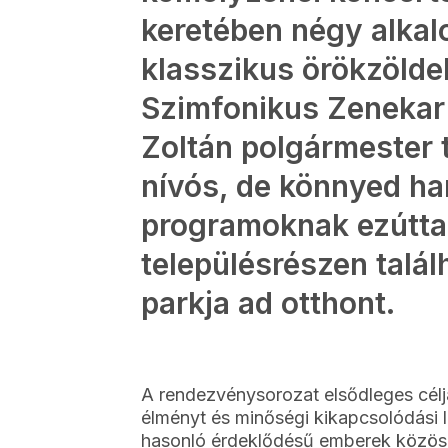
keretében négy alkal
klasszikus örökzölde
Szimfonikus Zenekar
Zoltán polgármester t
nívós, de könnyed ha
programoknak ezúttal
településrészen talál
parkja ad otthont.
A rendezvénysorozat elsődleges célj
élményt és minőségi kikapcsolódási l
hasonló érdeklődésű emberek közöse