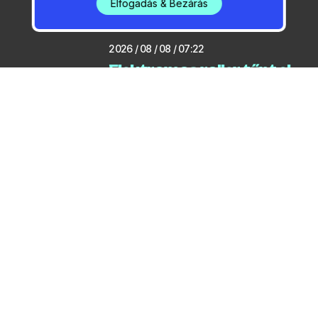
Elfogadás & Bezárás
2026 / 08 / 08 / 07:22
Elektromos roller tűnt el
Felsőgödön, nincs szó
hivatalos elszállításról
2026 / 08 / 08 / 07:11
Megnyithatják a gát Kék
Duna Üdülő területén lévő
szakaszát
2026 / 08 / 07 / 15:33
Vasárnap kezdődik a
Sziget