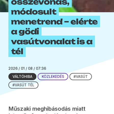
összevonás,
módosult
menetrend – elérte
a gödi
vasútvonalat is a
tél
2026 / 01 / 08 / 07:36
VÁLTÓHIBA
KÖZLEKEDÉS
#VASÚT
#VASÚT TÉL
Műszaki meghibásodás miatt