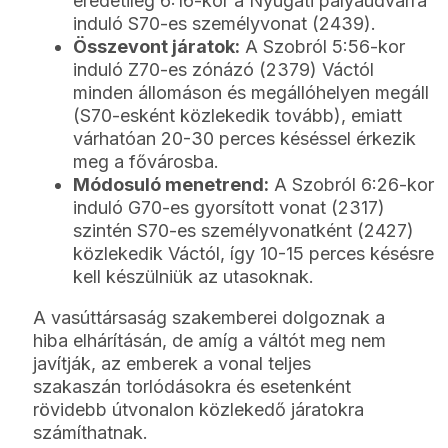
eredetileg 6:16-kor a Nyugati pályaudvarra
induló S70-es személyvonat (2439).
Összevont járatok:
A Szobról 5:56-kor
induló Z70-es zónázó (2379) Váctól
minden állomáson és megállóhelyen megáll
(S70-esként közlekedik tovább), emiatt
várhatóan 20-30 perces késéssel érkezik
meg a fővárosba.
Módosuló menetrend:
A Szobról 6:26-kor
induló G70-es gyorsított vonat (2317)
szintén S70-es személyvonatként (2427)
közlekedik Váctól, így 10-15 perces késésre
kell készülniük az utasoknak.
A vasúttársaság szakemberei dolgoznak a
hiba elhárításán, de amíg a váltót meg nem
javítják, az emberek a vonal teljes
szakaszán torlódásokra és esetenként
rövidebb útvonalon közlekedő járatokra
számíthatnak.