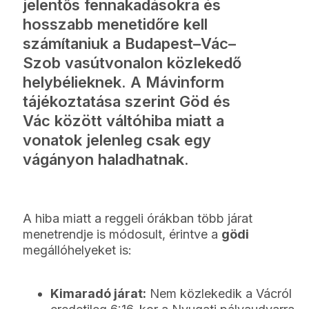
jelentős fennakadásokra és
hosszabb menetidőre kell
számítaniuk a Budapest–Vác–
Szob vasútvonalon közlekedő
helybélieknek. A Mávinform
tájékoztatása szerint Göd és
Vác között váltóhiba miatt a
vonatok jelenleg csak egy
vágányon haladhatnak.
A hiba miatt a reggeli órákban több járat
menetrendje is módosult, érintve a
gödi
megállóhelyeket is:
Kimaradó járat:
Nem közlekedik a Vácról