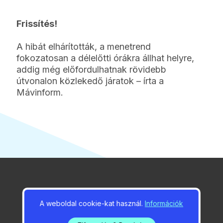
Frissítés!
A hibát elhárították, a menetrend
fokozatosan a délelőtti órákra állhat helyre,
addig még előfordulhatnak rövidebb
útvonalon közlekedő járatok – írta a
Mávinform.
2026 / 08 / 09 / 04:02
A weboldal cookie-kat használ.
Információk
Idén is megrendezik a
Duna Fesztet Gödön