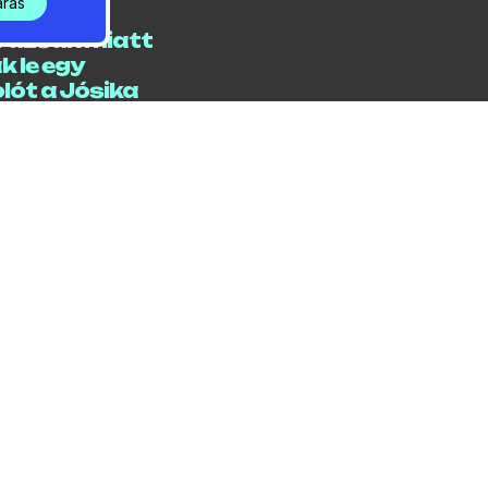
árás
/ 05 / 20:07
razsak miatt
k le egy
lót a Jósika
ban
/ 05 / 06:29
c éremmel
k a gödi
ozók az
ágos
okságot
/ 05 / 06:00
 Imre
ségével készült