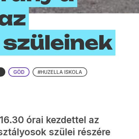
 az
 szüleinek
K
GÖD
#HUZELLA ISKOLA
16.30 órai kezdettel az
sztályosok szülei részére