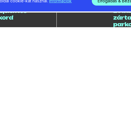
ldal cookie-kat használ.
Információk
Elfogadás & Bez
24
2026 / 08 
ejelentés
Lóda
ekord
zárta
parko
utcá
4
2026 / 08 
oki cím
Kilen
zártá
kajak
orsz
39
bajn
ig nem
dni a
2026 / 08 
Potyó
segít