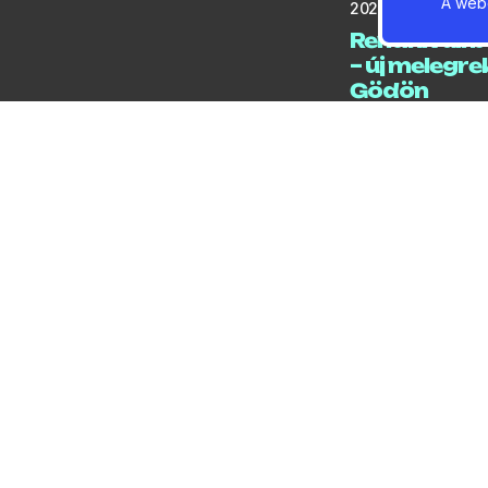
A webo
2026 / 08 / 07 / 05:
Rendkívüli b
– új melegr
Gödön
2026 / 08 / 07 / 05:1
Három bajn
és 14 érem
2026 / 08 / 06 / 06:
Még két het
tud közleke
gödi rév