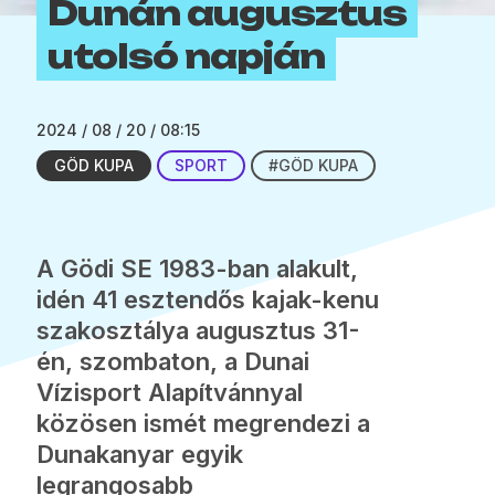
Dunán augusztus
utolsó napján
2024 / 08 / 20 / 08:15
GÖD KUPA
SPORT
#GÖD KUPA
A Gödi SE 1983-ban alakult,
idén 41 esztendős kajak-kenu
szakosztálya augusztus 31-
én, szombaton, a Dunai
Vízisport Alapítvánnyal
közösen ismét megrendezi a
Dunakanyar egyik
legrangosabb