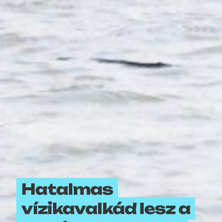
Hatalmas
vízikavalkád lesz a