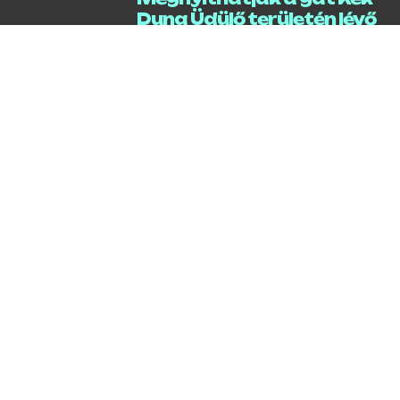
Duna Üdülő területén lévő
szakaszát
2026 / 08 / 07 / 15:33
Vasárnap kezdődik a
Sziget
2026 / 08 / 07 / 05:24
Rendkívüli bejelentés – új
melegrekord Gödön
2026 / 08 / 07 / 05:14
Három bajnoki cím és 14
érem