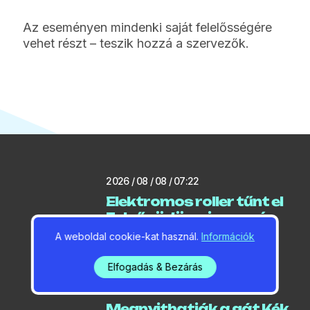
Az eseményen mindenki saját felelősségére
vehet részt – teszik hozzá a szervezők.
2026 / 08 / 08 / 07:22
Elektromos roller tűnt el
Felsőgödön, nincs szó
hivatalos elszállításról
A weboldal cookie-kat használ.
Információk
Elfogadás & Bezárás
2026 / 08 / 08 / 07:11
Megnyithatják a gát Kék