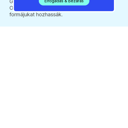
Elfogadás & Bezárás
Győrben megrendezésre kerülő Maraton
Országos Bajnokságon a legjobb
formájukat hozhassák.
Ezzel a versennyel zárul a tavaszi szezon,
majd a hangsúly a síkvízi felkészülésre
helyeződik át.
2026 / 08 / 08 / 07:22
Elektromos roller tűnt el
Felsőgödön, nincs szó
hivatalos elszállításról