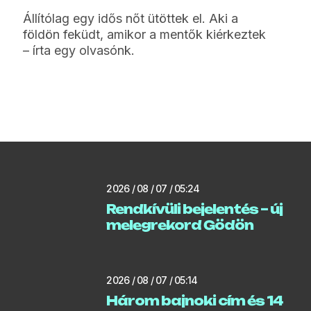
Állítólag egy idős nőt ütöttek el. Aki a
földön feküdt, amikor a mentők kiérkeztek
– írta egy olvasónk.
2026 / 08 / 07 / 05:24
Rendkívüli bejelentés – új
melegrekord Gödön
2026 / 08 / 07 / 05:14
Három bajnoki cím és 14