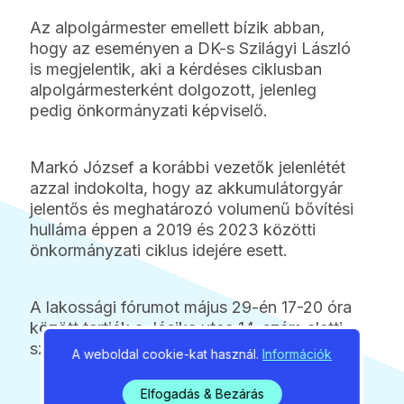
Az alpolgármester emellett bízik abban,
hogy az eseményen a DK-s Szilágyi László
is megjelentik, aki a kérdéses ciklusban
alpolgármesterként dolgozott, jelenleg
pedig önkormányzati képviselő.
Markó József a korábbi vezetők jelenlétét
azzal indokolta, hogy az akkumulátorgyár
jelentős és meghatározó volumenű bővítési
hulláma éppen a 2019 és 2023 közötti
önkormányzati ciklus idejére esett.
A lakossági fórumot május 29-én 17-20 óra
között tartják a Jósika utca 14. szám alatti
színházteremben.
A weboldal cookie-kat használ.
Információk
Elfogadás & Bezárás