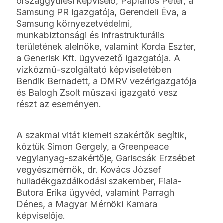
országgyűlési képviselő, Paplanos Péter, a
Samsung PR igazgatója, Gerendeli Éva, a
Samsung környezetvédelmi,
munkabiztonsági és infrastrukturális
területének alelnöke, valamint Korda Eszter,
a Generisk Kft. ügyvezető igazgatója. A
vízközmű-szolgáltató képviseletében
Bendik Bernadett, a DMRV vezérigazgatója
és Balogh Zsolt műszaki igazgató vesz
részt az eseményen.
A szakmai vitát kiemelt szakértők segítik,
köztük Simon Gergely, a Greenpeace
vegyianyag-szakértője, Gariscsák Erzsébet
vegyészmérnök, dr. Kovács József
hulladékgazdálkodási szakember, Fiala-
Butora Erika ügyvéd, valamint Parragh
Dénes, a Magyar Mérnöki Kamara
képviselője.