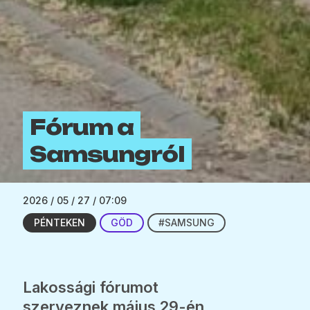
Fórum a
Samsungról
2026 / 05 / 27 / 07:09
PÉNTEKEN
GÖD
#SAMSUNG
Lakossági fórumot
szerveznek május 29-én,