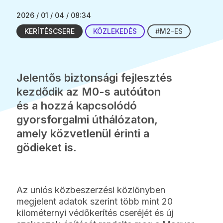
2026 / 01 / 04 / 08:34
KERÍTÉSCSERE
KÖZLEKEDÉS
#M2-ES
Jelentős biztonsági fejlesztés
kezdődik az M0-s autóúton
és a hozzá kapcsolódó
gyorsforgalmi úthálózaton,
amely közvetlenül érinti a
gödieket is.
Az uniós közbeszerzési közlönyben
megjelent adatok szerint több mint 20
kilométernyi védőkerítés cseréjét és új