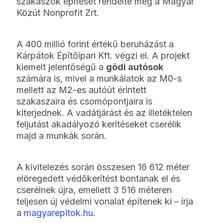
szakaszok építését rendelte meg a Magyar
Közút Nonprofit Zrt.
A 400 millió forint értékű beruházást a
Kárpátok Építőipari Kft. végzi el. A projekt
kiemelt jelentőségű a
gödi autósok
számára is, mivel a munkálatok az M0-s
mellett az M2-es autóút érintett
szakaszaira és csomópontjaira is
kiterjednek. A vadátjárást és az illetéktelen
feljutást akadályozó kerítéseket cserélik
majd a munkák során.
A kivitelezés során összesen 16 612 méter
elöregedett védőkerítést bontanak el és
cserélnek újra, emellett 3 516 méteren
teljesen új védelmi vonalat építenek ki – írja
a
magyarepitok.hu
.