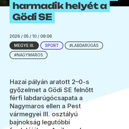
harmadik helyét a
Gödi SE
2026 / 05 / 10 / 09:06
MEGYE III.
SPORT
#LABDARÚGÁS
#NAGYMAROS
Hazai pályán aratott 2–0-s
győzelmet a Gödi SE felnőtt
férfi labdarúgócsapata a
Nagymaros ellen a Pest
vármegyei III. osztályú
bajnokság legutóbbi