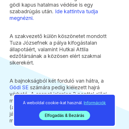
gödi kapus hatalmas védése is egy
szabadrúgás után.
Ide kattintva tudja
megnézni.
A szakvezető külön köszönetet mondott
Tuza Józsefnek a pálya kifogástalan
állapotáért, valamint Hutkai Attila
edzőtársának a közösen elért szakmai
sikerekért.
A bajnokságból két forduló van hátra, a
Gödi SE
számára pedig kiélezett hajrá
várható. A csapat jelenleg 2 ponttal előzi
meg közvetlen riválisát, az Ürömi SC-t
A weboldal cookie-kat használ.
Információk
(amely azonban egy meccsel kevesebbet
játszott), így a bronzérem sorsa a hátralévő
Elfogadás & Bezárás
mérkőzéseken dől el.