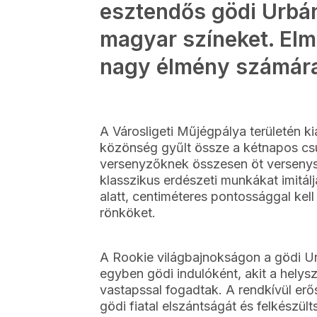
esztendős gödi Urbá
magyar színeket. Elm
nagy élmény számára
A Városligeti Műjégpálya területén k
közönség gyűlt össze a kétnapos cs
versenyzőknek összesen öt versenysz
klasszikus erdészeti munkákat imitál
alatt, centiméteres pontossággal kell 
rönköket.
A Rookie világbajnokságon a gödi U
egyben gödi indulóként, akit a helys
vastapssal fogadtak. A rendkívül erő
gödi fiatal elszántságát és felkészült