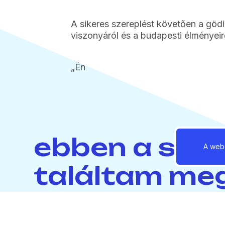
A sikeres szereplést követően a gödi
viszonyáról és a budapesti élményeir
„Én
ebben a spo
A webo
találtam me
magamat.