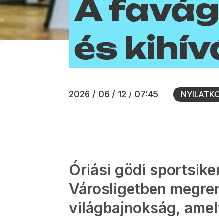
A favá
és kihí
2026 / 06 / 12 / 07:45
NYILATK
Óriási gödi sportsike
Városligetben megre
világbajnokság, amel