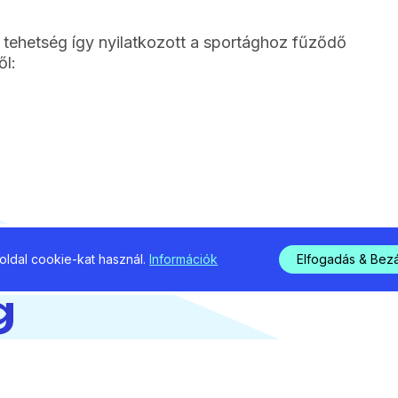
 tehetség így nyilatkozott a sportághoz fűződő
ől:
rtban
ldal cookie-kat használ.
Információk
Elfogadás & Bez
g