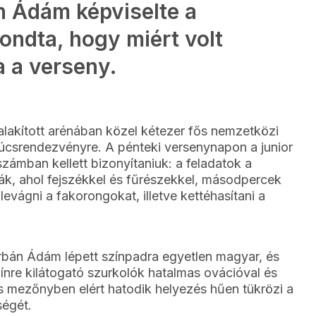
n Ádám képviselte a
ondta, hogy miért volt
 a verseny.
ialakított arénában közel kétezer fős nemzetközi
úcsrendezvényre. A pénteki versenynapon a junior
ámban kellett bizonyítaniuk: a feladatok a
ják, ahol fejszékkel és fűrészekkel, másodpercek
levágni a fakorongokat, illetve kettéhasítani a
rbán Ádám lépett színpadra egyetlen magyar, és
zínre kilátogató szurkolók hatalmas ovációval és
s mezőnyben elért hatodik helyezés hűen tükrözi a
ségét.