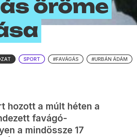
gás öröme
vása
OZAT
SPORT
#FAVÁGÁS
#URBÁN ÁDÁM
rt hozott a múlt héten a
ndezett favágó-
yen a mindössze 17