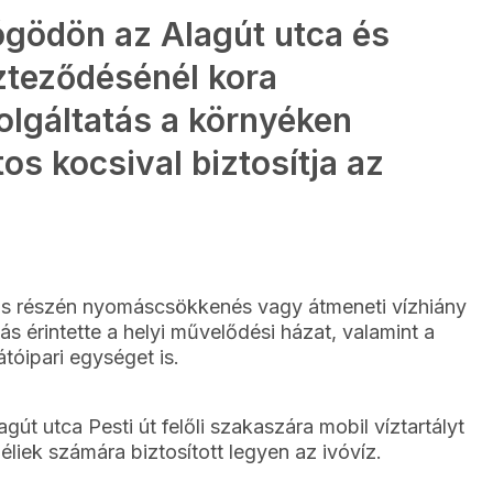
ógödön az Alagút utca és
zteződésénél kora
olgáltatás a környéken
os kocsival biztosítja az
tős részén nyomáscsökkenés vagy átmeneti vízhiány
s érintette a helyi művelődési házat, valamint a
óipari egységet is.
gút utca Pesti út felőli szakaszára mobil víztartályt
ybéliek számára biztosított legyen az ivóvíz.