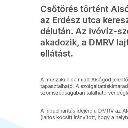
Csőtörés történt Als
az Erdész utca keres
délután. Az ivóvíz-sz
akadozik, a DMRV lajt
ellátást.
A műszaki hiba miatt Alsógöd jelen
tapasztalható. A szolgáltatáskimaradá
szomszédságában található vendéglát
A hibaelhárítás idejére a DMRV az Ala
(lajtos kocsit) irányított, hogy a hel