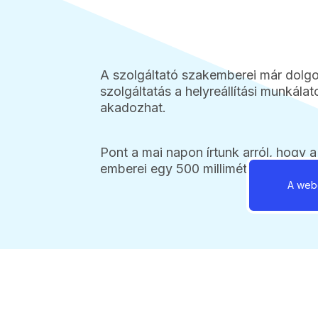
A szolgáltató szakemberei már dolgo
szolgáltatás a helyreállítási munkál
akadozhat.
Pont a mai napon írtunk arról, hogy
emberei egy 500 milliméteres csővez
A webo
2026 / 08 / 07 / 15:3