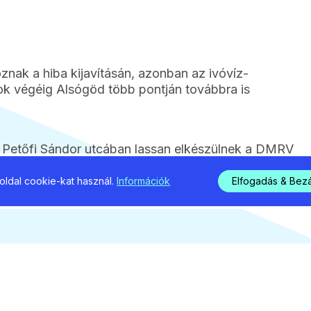
znak a hiba kijavításán, azonban az ivóvíz-
atok végéig Alsógöd több pontján továbbra is
 a Petőfi Sándor utcában lassan elkészülnek a DMRV
eték kicserélésével.
ldal cookie-kat használ.
Információk
Elfogadás & Bez
3
2026 / 08 