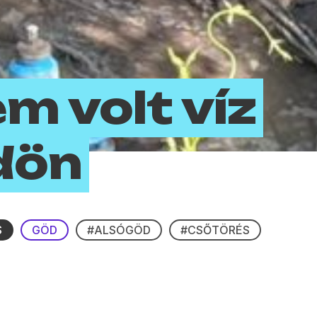
m volt víz
dön
S
GÖD
#ALSÓGÖD
#CSŐTÖRÉS