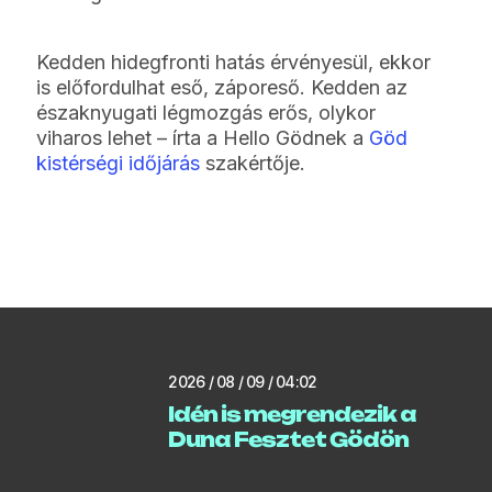
Kedden hidegfronti hatás érvényesül, ekkor
is előfordulhat eső, záporeső. Kedden az
északnyugati légmozgás erős, olykor
viharos lehet – írta a Hello Gödnek a
Göd
kistérségi időjárás
szakértője.
2026 / 08 / 09 / 04:02
Idén is megrendezik a
Duna Fesztet Gödön