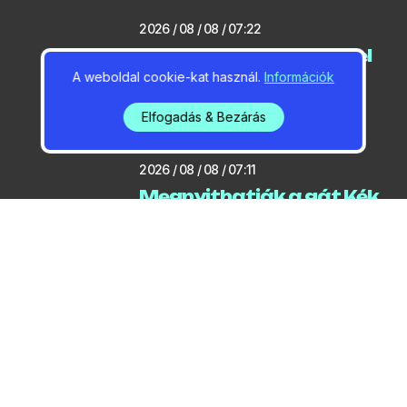
2026 / 08 / 08 / 07:22
Elektromos roller tűnt el
Felsőgödön, nincs szó
A weboldal cookie-kat használ.
Információk
hivatalos elszállításról
Elfogadás & Bezárás
2026 / 08 / 08 / 07:11
Megnyithatják a gát Kék
Duna Üdülő területén lévő
szakaszát
2026 / 08 / 07 / 15:33
Vasárnap kezdődik a
Sziget