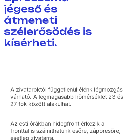
jégeső és
átmeneti
szélerősödés is
kísérheti.
A zivataroktól függetlenül élénk légmozgás
várható. A legmagasabb hőmérséklet 23 és
27 fok között alakulhat.
Az esti órákban hidegfront érkezik a
fronttal is számíthatunk esőre, záporesőre,
esetleg zivatarra.