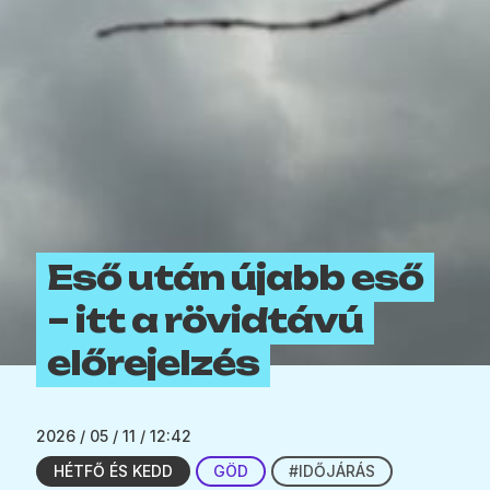
Eső után újabb eső
– itt a rövidtávú
előrejelzés
2026 / 05 / 11 / 12:42
HÉTFŐ ÉS KEDD
GÖD
#IDŐJÁRÁS