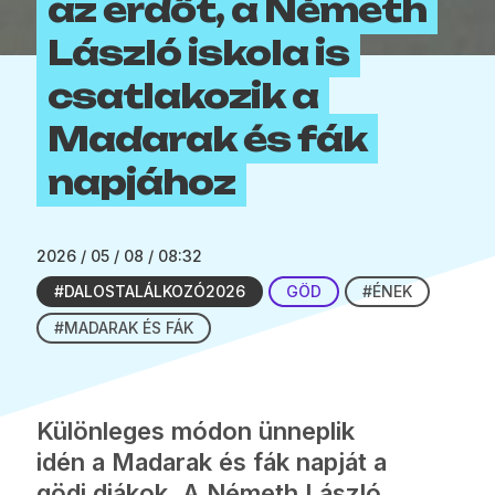
az erdőt, a Németh
László iskola is
csatlakozik a
Madarak és fák
napjához
2026 / 05 / 08 / 08:32
#DALOSTALÁLKOZÓ2026
GÖD
#ÉNEK
#MADARAK ÉS FÁK
Különleges módon ünneplik
idén a Madarak és fák napját a
gödi diákok. A Németh László