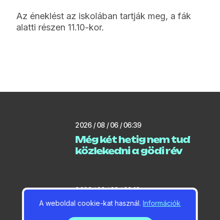
Az éneklést az iskolában tartják meg, a fák
alatti részen 11.10-kor.
2026 / 08 / 06 / 06:39
Még két hetig nem tud
közlekedni a gödi rév
2026 / 08 / 06 / 06:18
A weboldal cookie-kat használ.
Locsolási korlátozást
Információk
jelentett be a