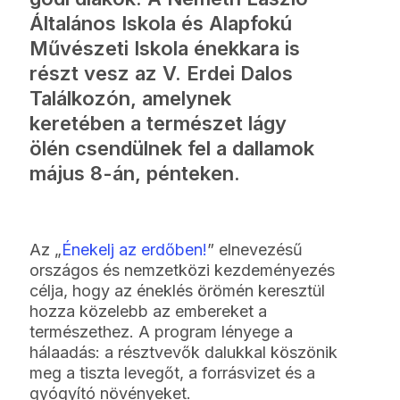
Általános Iskola és Alapfokú
Művészeti Iskola énekkara is
részt vesz az V. Erdei Dalos
Találkozón, amelynek
keretében a természet lágy
ölén csendülnek fel a dallamok
május 8-án, pénteken.
Az „
Énekelj az erdőben!
” elnevezésű
országos és nemzetközi kezdeményezés
célja, hogy az éneklés örömén keresztül
hozza közelebb az embereket a
természethez. A program lényege a
hálaadás: a résztvevők dalukkal köszönik
meg a tiszta levegőt, a forrásvizet és a
gyógyító növényeket.