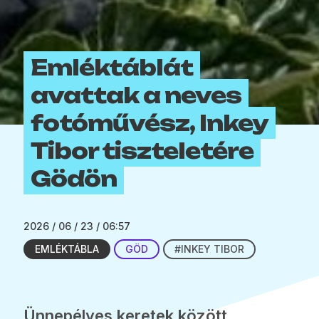
Emléktáblát
avattak a neves
fotóművész, Inkey
Tibor tiszteletére
Gödön
2026 / 06 / 23 / 06:57
EMLÉKTÁBLA
GÖD
#INKEY TIBOR
Ünnepélyes keretek között