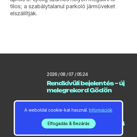
tilos; a szabálytalanul parkoló járműveket
elszállítják.
2026 / 08 / 07 / 05:24
Rendkívüli bejelentés – új
melegrekord Gödön
A weboldal cookie-kat használ.
Információk
2026 / 08 / 07 / 05:14
Három bajnoki cím és 14
Elfogadás & Bezárás
érem