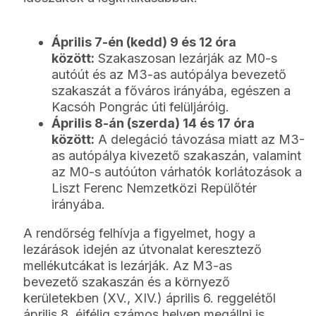
Április 7-én (kedd) 9 és 12 óra
között:
Szakaszosan lezárják az M0-s
autóút és az M3-as autópálya bevezető
szakaszát a főváros irányába, egészen a
Kacsóh Pongrác úti felüljáróig.
Április 8-án (szerda) 14 és 17 óra
között:
A delegáció távozása miatt az M3-
as autópálya kivezető szakaszán, valamint
az M0-s autóúton várhatók korlátozások a
Liszt Ferenc Nemzetközi Repülőtér
irányába.
A rendőrség felhívja a figyelmet, hogy a
lezárások idején az útvonalat keresztező
mellékutcákat is lezárják. Az M3-as
bevezető szakaszán és a környező
kerületekben (XV., XIV.) április 6. reggelétől
április 8. éjfélig számos helyen megállni is