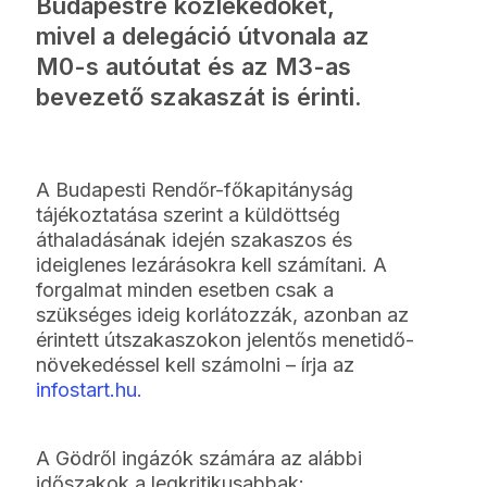
Budapestre közlekedőket,
mivel a delegáció útvonala az
M0-s autóutat és az M3-as
bevezető szakaszát is érinti.
A Budapesti Rendőr-főkapitányság
tájékoztatása szerint a küldöttség
áthaladásának idején szakaszos és
ideiglenes lezárásokra kell számítani. A
forgalmat minden esetben csak a
szükséges ideig korlátozzák, azonban az
érintett útszakaszokon jelentős menetidő-
növekedéssel kell számolni – írja az
infostart.hu.
A Gödről ingázók számára az alábbi
időszakok a legkritikusabbak: