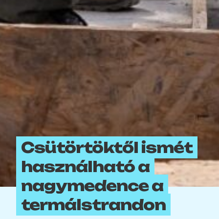
Csütörtöktől ismét
használható a
nagymedence a
termálstrandon