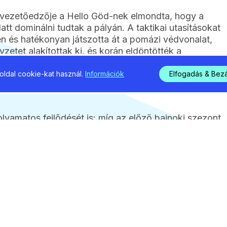
 vezetőedzője a Hello Göd-nek elmondta, hogy a
att dominálni tudtak a pályán. A taktikai utasításokat
en és hatékonyan játszotta át a pomázi védvonalat,
etet alakítottak ki, és korán eldöntötték a
k hely sorsát.
ldal cookie-kat használ.
Információk
Elfogadás & Bez
lyamatos fejlődését is: míg az előző bajnoki szezont
áscsapata, addig az idei évadban – a kiegyensúlyozott
rült előrelépniük a vármegyei élvonal dobogójának
ti egy mozgással. A felkészülést július 22- én kezdik
non játsszák majd a gödi fiatalok.