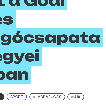
t a Gödi
es
úgócsapata
gyei
ban
Ó
SPORT
#LABDARÚGÁS
#U19