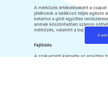
A mérkőzés értékeléseként a csapat
játékosok a találkozó teljes egésze al
betartva a gödi együttes rendszeres
aminek köszönhetően számos gólhelyz
mérkőzés, valamint a bajnoki harmadi
A webo
Fejlődés
A szakvezető kiemelte az együttes fo
a 6. helyen zárta a Gödi SE utánpótl
teljesítménynek köszönhetően – sike
harmadik fokára.
Most levezető edzéseket tartanak: he
és az az első mérkőzéseiket a Balato