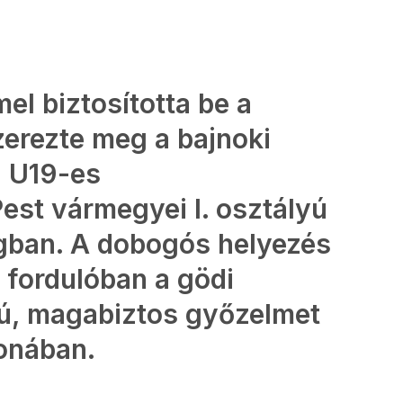
el biztosította be a
zerezte meg a bajnoki
E U19-es
est vármegyei I. osztályú
gban. A dobogós helyezés
 fordulóban a gödi
yú, magabiztos győzelmet
onában.