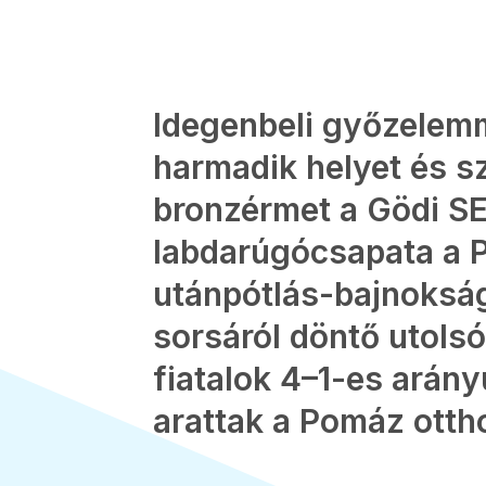
Idegenbeli győzelemm
harmadik helyet és s
bronzérmet a Gödi S
labdarúgócsapata a P
utánpótlás-bajnoksá
sorsáról döntő utolsó
fiatalok 4–1-es arán
arattak a Pomáz otth