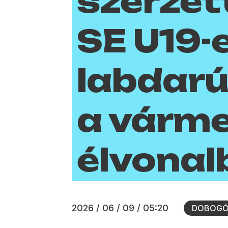
szerzet
SE U19-
labdar
a várme
élvonal
2026 / 06 / 09 / 05:20
DOBOG