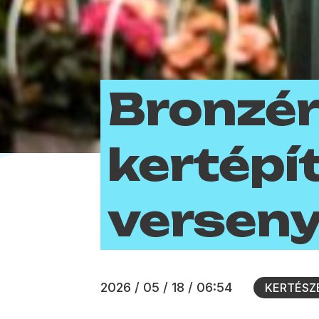
Bronzé
kertépí
versen
2026 / 05 / 18 / 06:54
KERTÉSZ