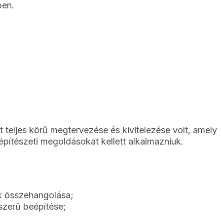
ben.
t teljes körű megtervezése és kivitelezése volt, amely
pítészeti megoldásokat kellett alkalmazniuk.
k összehangolása;
szerű beépítése;