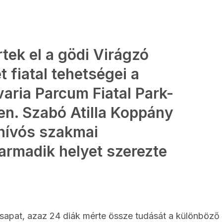
tek el a gödi Virágzó
 fiatal tehetségei a
varia Parcum Fiatal Park-
en. Szabó Atilla Koppány
nívós szakmai
rmadik helyet szerezte
sapat, azaz 24 diák mérte össze tudását a különböző