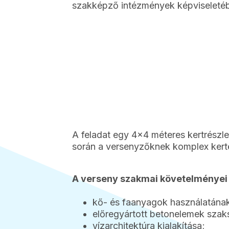
szakképző intézmények képviseleté
A feladat egy 4×4 méteres kertrészle
során a versenyzőknek komplex kerté
A verseny szakmai követelményei
kő- és faanyagok használatána
előregyártott betonelemek szak
vízarchitektúra kialakítása;