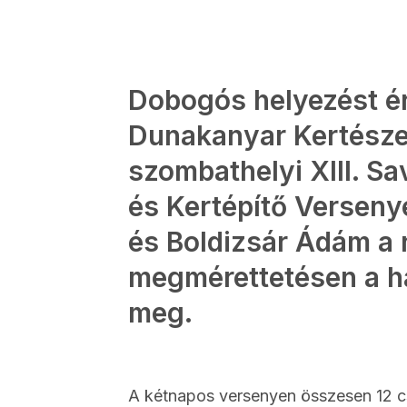
Dobogós helyezést ér
Dunakanyar Kertészet
szombathelyi XIII. Sa
és Kertépítő Verseny
és Boldizsár Ádám a 
megmérettetésen a ha
meg.
A kétnapos versenyen összesen 12 c