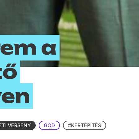
rem a
tő
yen
ETI VERSENY
GÖD
#KERTÉPÍTÉS