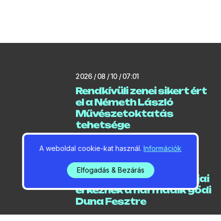
2026 / 08 / 10 / 07:01
Rendkívüli zenei sikert ért
el a Németh László
Művészetoktatás
tehetsége
A weboldal cookie-kat használ.
Információk
2026 / 08 / 10 / 06:24
Elfogadás & Bezárás
A Neoton Família Sztárjai
érkeznek a harmadik gödi
Duna Fesztre