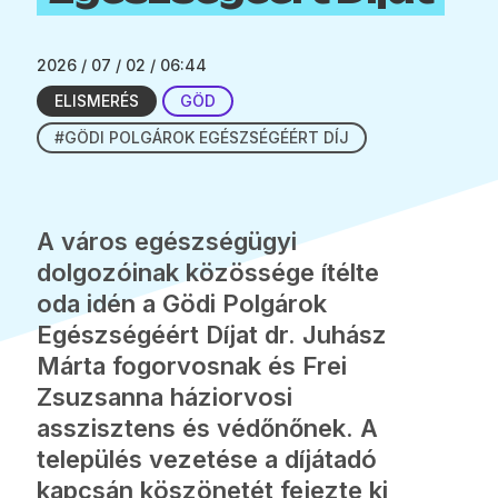
2026 / 07 / 02 / 06:44
ELISMERÉS
GÖD
#GÖDI POLGÁROK EGÉSZSÉGÉÉRT DÍJ
A város egészségügyi
dolgozóinak közössége ítélte
oda idén a Gödi Polgárok
Egészségéért Díjat dr. Juhász
Márta fogorvosnak és Frei
Zsuzsanna háziorvosi
asszisztens és védőnőnek. A
település vezetése a díjátadó
kapcsán köszönetét fejezte ki