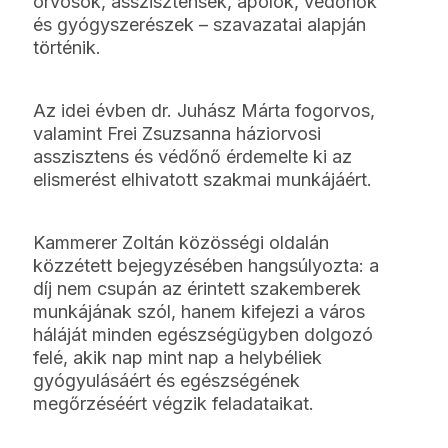
orvosok, asszisztensek, ápolók, védőnők
és gyógyszerészek – szavazatai alapján
történik.
Az idei évben dr. Juhász Márta fogorvos,
valamint Frei Zsuzsanna háziorvosi
asszisztens és védőnő érdemelte ki az
elismerést elhivatott szakmai munkájáért.
Kammerer Zoltán közösségi oldalán
közzétett bejegyzésében hangsúlyozta: a
díj nem csupán az érintett szakemberek
munkájának szól, hanem kifejezi a város
háláját minden egészségügyben dolgozó
felé, akik nap mint nap a helybéliek
gyógyulásáért és egészségének
megőrzéséért végzik feladataikat.