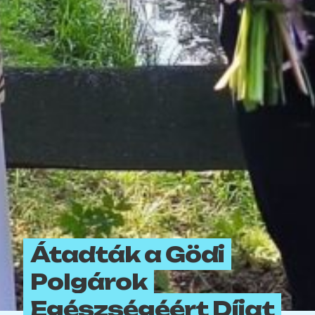
Átadták a Gödi
Polgárok
Egészségéért Díjat