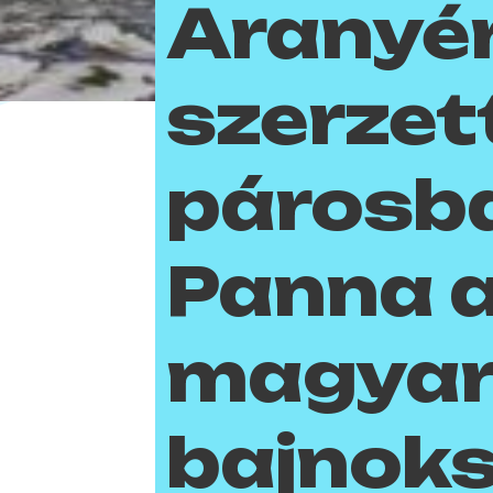
Aranyé
szerzet
párosba
Panna 
magya
bajnok