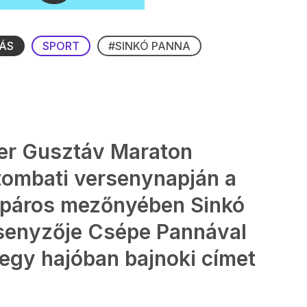
ÁS
SPORT
#SINKÓ PANNA
ler Gusztáv Maraton
ombati versenynapján a
t páros mezőnyében Sinkó
rsenyzője Csépe Pannával
egy hajóban bajnoki címet