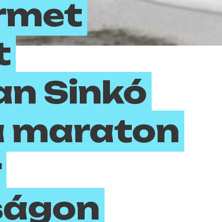
rmet
t
n Sinkó
a maraton
r
ságon