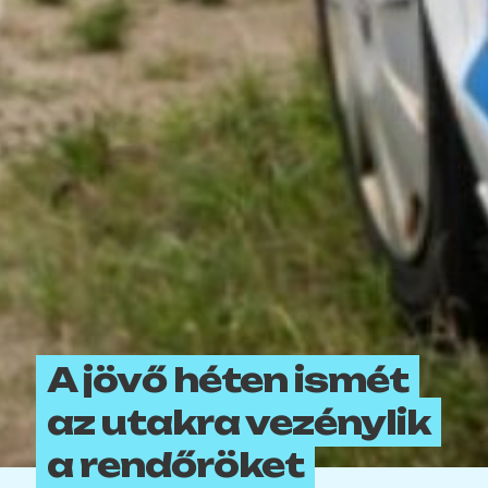
A jövő héten ismét
az utakra vezénylik
a rendőröket