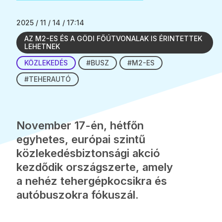
2025 / 11 / 14 / 17:14
AZ M2-ES ÉS A GÖDI FŐÚTVONALAK IS ÉRINTETTEK
LEHETNEK
KÖZLEKEDÉS
#BUSZ
#M2-ES
#TEHERAUTÓ
November 17-én, hétfőn
egyhetes, európai szintű
közlekedésbiztonsági akció
kezdődik országszerte, amely
a nehéz tehergépkocsikra és
autóbuszokra fókuszál.