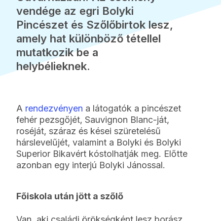
vendége az egri Bolyki
Pincészet és Szőlőbirtok lesz,
amely hat különböző tétellel
mutatkozik be a
helybélieknek.
A
rendezvényen
a látogatók a pincészet
fehér pezsgőjét, Sauvignon Blanc-ját,
roséját, száraz és kései szüretelésű
hárslevelűjét, valamint a Bolyki és Bolyki
Superior Bikavért kóstolhatják meg. Előtte
azonban egy interjú Bolyki Jánossal.
Főiskola után jött a szőlő
Van, aki családi örökségként lesz borász,