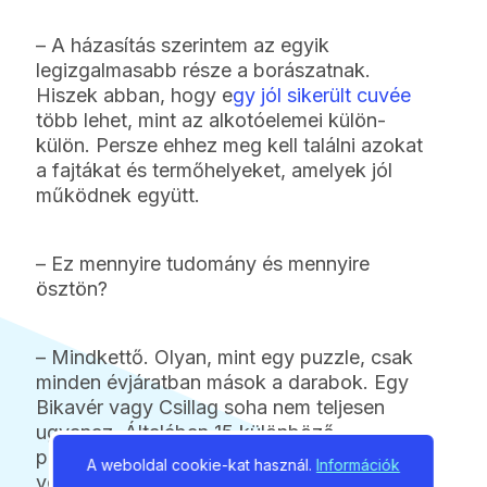
– A házasítás szerintem az egyik
legizgalmasabb része a borászatnak.
Hiszek abban, hogy e
gy jól sikerült cuvée
több lehet, mint az alkotóelemei külön-
külön. Persze ehhez meg kell találni azokat
a fajtákat és termőhelyeket, amelyek jól
működnek együtt.
– Ez mennyire tudomány és mennyire
ösztön?
– Mindkettő. Olyan, mint egy puzzle, csak
minden évjáratban mások a darabok. Egy
Bikavér vagy Csillag soha nem teljesen
ugyanaz. Általában 15 különböző
próbaházasítást készítünk, ezeket
A weboldal cookie-kat használ.
Információk
végigkóstoljuk, majd a legjobbakat másnap