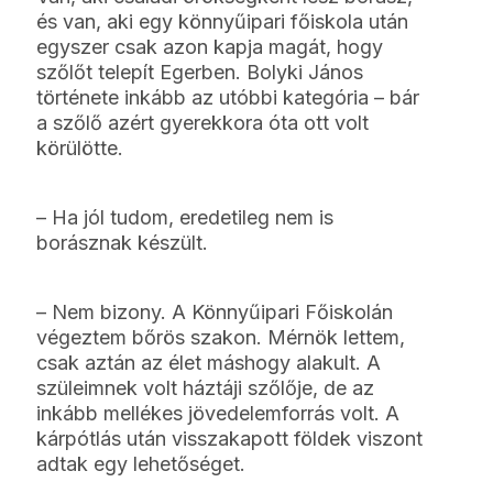
és van, aki egy könnyűipari főiskola után
egyszer csak azon kapja magát, hogy
szőlőt telepít Egerben. Bolyki János
története inkább az utóbbi kategória – bár
a szőlő azért gyerekkora óta ott volt
körülötte.
– Ha jól tudom, eredetileg nem is
borásznak készült
.
– Nem bizony. A Könnyűipari Főiskolán
végeztem bőrös szakon. Mérnök lettem,
csak aztán az élet máshogy alakult. A
szüleimnek volt háztáji szőlője, de az
inkább mellékes jövedelemforrás volt. A
kárpótlás után visszakapott földek viszont
adtak egy lehetőséget.