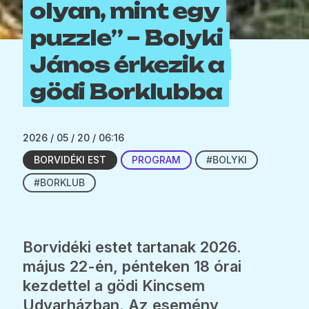
olyan, mint egy
puzzle” – Bolyki
János érkezik a
gödi Borklubba
2026 / 05 / 20 / 06:16
BORVIDÉKI EST
PROGRAM
#BOLYKI
#BORKLUB
Borvidéki estet tartanak 2026.
május 22-én, pénteken 18 órai
kezdettel a gödi Kincsem
Udvarházban. Az esemény