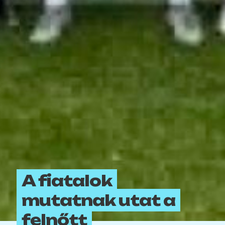
A fiatalok
mutatnak utat a
felnőtt