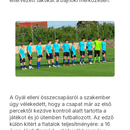
eltervezett taktikát a bajnoki mérkőzésen.
A Gyál elleni összecsapásról a szakember
úgy vélekedett, hogy a csapat már az első
percektől kezdve kontroll alatt tartotta a
játékot és jó ütemben futballozott. Az edző
külön kitért a fiatalok teljesítményére: a 16