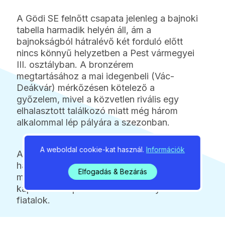
A Gödi SE felnőtt csapata jelenleg a bajnoki
tabella harmadik helyén áll, ám a
bajnokságból hátralévő két forduló előtt
nincs könnyű helyzetben a Pest vármegyei
III. osztályban. A bronzérem
megtartásához a mai idegenbeli (Vác-
Deákvár) mérkőzésen kötelező a
győzelem, mivel a közvetlen rivális egy
elhalasztott találkozó miatt még három
alkalommal lép pályára a szezonban.
A weboldal cookie-kat használ.
Információk
A klubnál kiemelt sportértéke lenne a
harmadik helyezések elérésének, mivel
Elfogadás & Bezárás
mindkét együttesben jelentős számban
kapnak szerepet a 16–18 éves helyi
fiatalok.