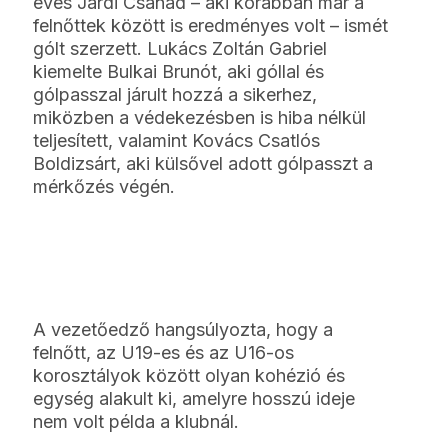
éves Járdi Csanád – aki korábban már a
felnőttek között is eredményes volt – ismét
gólt szerzett. Lukács Zoltán Gabriel
kiemelte Bulkai Brunót, aki góllal és
gólpasszal járult hozzá a sikerhez,
miközben a védekezésben is hiba nélkül
teljesített, valamint Kovács Csatlós
Boldizsárt, aki külsővel adott gólpasszt a
mérkőzés végén.
A vezetőedző hangsúlyozta, hogy a
felnőtt, az U19-es és az U16-os
korosztályok között olyan kohézió és
egység alakult ki, amelyre hosszú ideje
nem volt példa a klubnál.