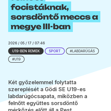
focistáknak,
sorsdöntő meccs a
megye III-ban
2026 / 05 / 17 / 07:46
U19-BEN REMEK
SPORT
#LABDARÚGÁS
#U19
Két győzelemmel folytatta
szereplését a Gödi SE U19-es
labdarúgócsapata, miközben a
felnőtt együttes sorsdöntő
mérkőzés előtt áll a Pest