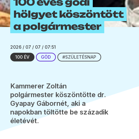
100 éves gödi
hölgyet köszöntött
a polgármester
2026 / 07 / 07 / 07:51
100 ÉV
GÖD
#SZÜLETÉSNAP
Kammerer Zoltán
polgármester köszöntötte dr.
Gyapay Gábornét, aki a
napokban töltötte be századik
életévét.