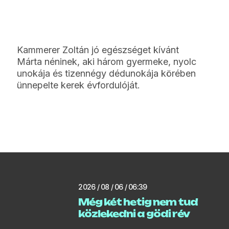
Kammerer Zoltán jó egészséget kívánt
Márta néninek, aki három gyermeke, nyolc
unokája és tizennégy dédunokája körében
ünnepelte kerek évfordulóját.
2026 / 08 / 06 / 06:39
Még két hetig nem tud
közlekedni a gödi rév