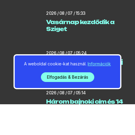
2026 / 08 / 07 / 15:33
Vasárnap kezdődik a
Sziget
2026 / 08 / 07 / 05:24
Rendkívüli bejelentés – új
A weboldal cookie-kat használ.
Információk
melegrekord Gödön
Elfogadás & Bezárás
2026 / 08 / 07 / 05:14
Három bajnoki cím és 14
érem
2026 / 08 / 06 / 06:39