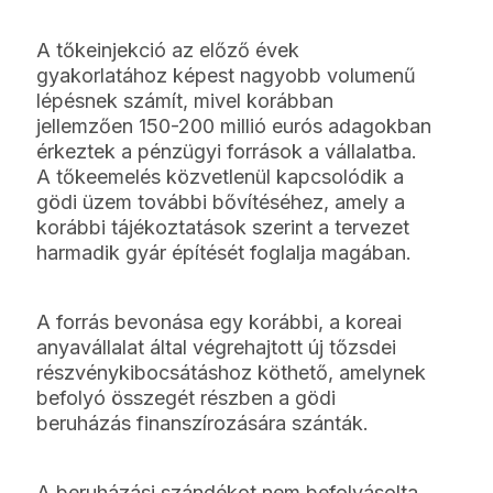
A tőkeinjekció az előző évek
gyakorlatához képest nagyobb volumenű
lépésnek számít, mivel korábban
jellemzően 150-200 millió eurós adagokban
érkeztek a pénzügyi források a vállalatba.
A tőkeemelés közvetlenül kapcsolódik a
gödi üzem további bővítéséhez, amely a
korábbi tájékoztatások szerint a tervezet
harmadik gyár építését foglalja magában.
A forrás bevonása egy korábbi, a koreai
anyavállalat által végrehajtott új tőzsdei
részvénykibocsátáshoz köthető, amelynek
befolyó összegét részben a gödi
beruházás finanszírozására szánták.
A beruházási szándékot nem befolyásolta,