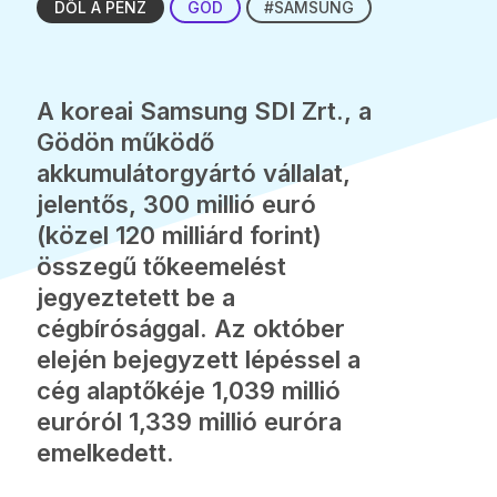
DŐL A PÉNZ
GÖD
#SAMSUNG
A koreai Samsung SDI Zrt., a
Gödön működő
akkumulátorgyártó vállalat,
jelentős, 300 millió euró
(közel 120 milliárd forint)
összegű tőkeemelést
jegyeztetett be a
cégbírósággal. Az október
elején bejegyzett lépéssel a
cég alaptőkéje 1,039 millió
euróról 1,339 millió euróra
emelkedett.